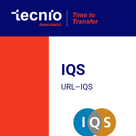
Skip
to
content
IQS
URL–IQS