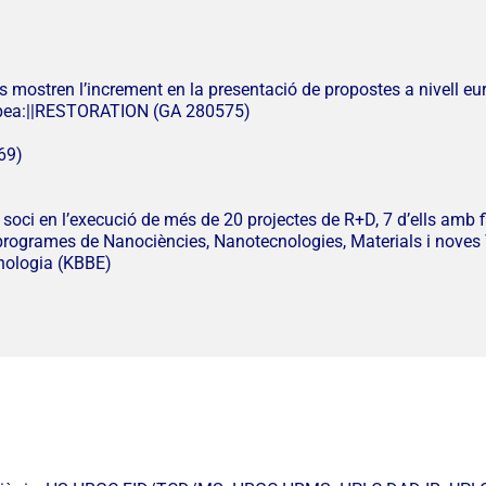
rs mostren l’increment en la presentació de propostes a nivell eu
opea:||RESTORATION (GA 280575)
69)
 soci en l’execució de més de 20 projectes de R+D, 7 d’ells am
rogrames de Nanociències, Nanotecnologies, Materials i noves 
cnologia (KBBE)