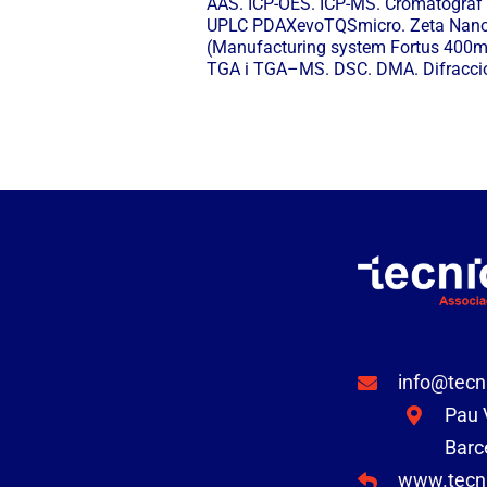
AAS. ICP-OES. ICP-MS. Cromatògra
UPLC PDAXevoTQSmicro. Zeta Nanosiz
(Manufacturing system Fortus 400mc:
TGA i TGA–MS. DSC. DMA. Difracci
info@tecn
Pau V
Barc
www.tecni