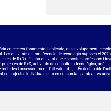
ria en recerca fonamental i aplicada, desenvolupament tecnològic
l. Les activitats de transferència de tecnologia suposen el 20% d
ojectes de R+D+i és una activitat que els nostres professors i i
: projectes de R+D, activitats de consultoria tecnològica, anàlis
e mètodes i assessorament d’alt valor afegit. És destacable l’acti
nt en projectes individuals com en consorciats, amb altres unive