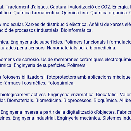
ial. Tractament d’aigües. Captura i valorització de CO2. Energia.
ítica. Química farmacéutica. Química fina. Química orgánica. Q
lecular. Xarxes de distribució elèctrica. Anàlisi de xarxes elèct
ció de processos industrials. Bioinformàtica.
ènica. Enginyeria de superfícies. Polímers funcionals i formulac
turades per a sensors. Nanomaterials per a biomedicina.
enòmens de corrosió. Ús de membranes ceràmiques electroquímic
ímica. Enginyeria de superficies. Polímers.
tosensibilitzadors i fotoprotectors amb aplicacions mèdiques 
 de fàrmacs i cosmètics. Fotoquímica.
ològicament actives. Enginyeria enzimática. Biocatàlisi. Valori
lar. Biomaterials. Biomedicina. Bioprocessos. Bioquímica. Alli
Enginyeria inversa a partir de la digitalització d’objectes. Fabri
 eines. Enginyeria industrial. Enginyeria mecànica. Sistemes indu