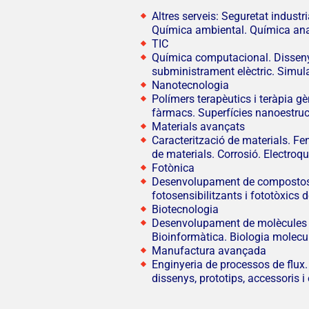
Altres serveis: Seguretat industr
Química ambiental. Química anal
TIC
Química computacional. Disseny mo
subministrament elèctric. Simula
Nanotecnologia
Polímers terapèutics i teràpia g
fàrmacs. Superfícies nanoestruc
Materials avançats
Caracterització de materials. F
de materials. Corrosió. Electroqu
Fotònica
Desenvolupament de compostos fo
fotosensibilitzants i fototòxics
Biotecnologia
Desenvolupament de molècules bi
Bioinformàtica. Biologia molecu
Manufactura avançada
Enginyeria de processos de flux. 
dissenys, prototips, accessoris i