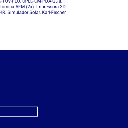
LC-TUV-FLU. UPLC-CM-PDA-QDa.
atòmica AFM (2x). Impressora 3D
. Simulador Solar. Karl-Fischer.