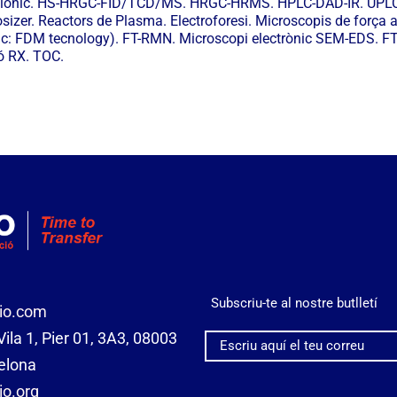
f iònic. HS-HRGC-FID/TCD/MS. HRGC-HRMS. HPLC-DAD-IR. UP
er. Reactors de Plasma. Electroforesi. Microscopis de força 
 FDM tecnology). FT-RMN. Microscopi electrònic SEM-EDS. FT-IR
ó RX. TOC.
Subscriu-te al nostre butlletí
io.com
ila 1, Pier 01, 3A3, 08003
elona
o.org