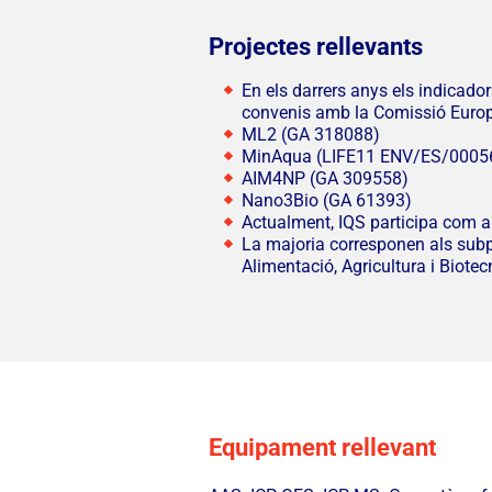
Projectes rellevants
En els darrers anys els indicado
convenis amb la Comissió Eur
ML2 (GA 318088)
MinAqua (LIFE11 ENV/ES/0005
AIM4NP (GA 309558)
Nano3Bio (GA 61393)
Actualment, IQS participa com a
La majoria corresponen als subp
Alimentació, Agricultura i Biote
Equipament rellevant