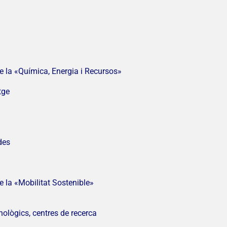
e la «Química, Energia i Recursos»
tge
des
e la «Mobilitat Sostenible»
cnològics, centres de recerca