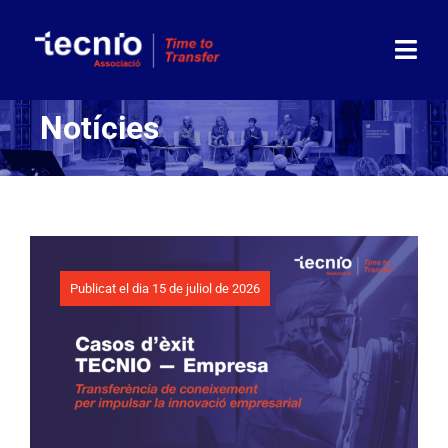
Skip
to
content
Togg
Navi
Notícies
Associació
Socis
Partners
Publicat el dia 15 de juliol de 2026
Actualitat
Agenda
Contacte