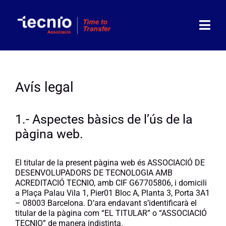
Skip
to
content
Togg
Navi
Associació
Avís legal
Socis
1.- Aspectes bàsics de l’ús de la
Partners
pàgina web.
Actualitat
El titular de la present pàgina web és ASSOCIACIÓ DE
DESENVOLUPADORS DE TECNOLOGIA AMB
Agenda
ACREDITACIÓ TECNIO, amb CIF G67705806, i domicili
a Plaça Palau Vila 1, Pier01 Bloc A, Planta 3, Porta 3A1
– 08003 Barcelona. D’ara endavant s’identificarà el
Contacte
titular de la pàgina com “EL TITULAR” o “ASSOCIACIÓ
TECNIO” de manera indistinta.