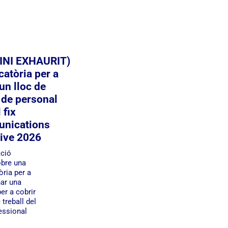
INI EXHAURIT)
atòria per a
un lloc de
l de personal
 fix
nications
ive 2026
ació
bre una
ria per a
ar una
er a cobrir
 treball del
essional