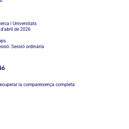
t.
rca i Universitats
 d’abril de 2026
ups
essió: Sessió ordinària
ió
recuperar la compareixença completa: