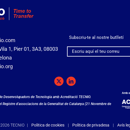
Subscriu-te al nostre butlletí
io.com
ila 1, Pier 01, 3A3, 08003
elona
o.org
 de Desenvolupadors de Tecnologia amb Acreditació TECNIO.
del Registre d'associacions de la Generalitat de Catalunya (21 Novembre de
©
2026 TECNIO |
Política de cookies
|
Política de privadesa
|
Avís le