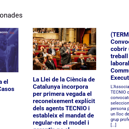
cionades
(TERM
Convoc
cobrir 
trebal
laboral
Commu
Execut
La Llei de la Ciència de
 el
Catalunya incorpora
L'Associ
Casos
TECNIO o
per primera vegada el
convocatò
reconeixement explícit
seleccion
dels agents TECNIO i
persona p
un lloc de
estableix el mandat de
grup prof
regular-ne el model i
[...]