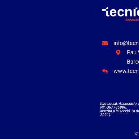
info@tecn
Pau V
Barc
www.tecni
Raó social: Associació
NIF:G67705806.
Inscrita a la secció 1a 
2021).