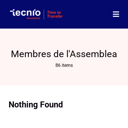
Skip
to
content
Togg
Navi
Associació
Membres de l'Assemblea
Socis
86 items
Partners
Actualitat
Agenda
Nothing Found
Contacte