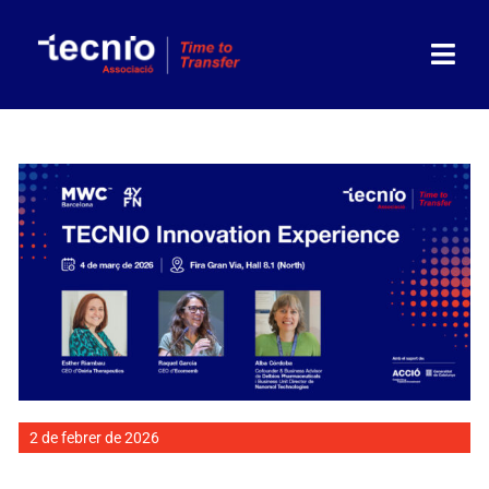
Skip
to
content
Togg
Navi
Associació
Socis
Partners
Actualitat
Agenda
2 de febrer de 2026
Contacte