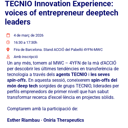
TECNIO Innovation Experience:
Manifest
voices of entrepreneur deeptech
leaders
4 de març de 2026
16:30 a 17:30h
Fira de Barcelona. Stand ACCIÓ del Pabelló 4YFN-MWC
Amb inscripció
Un any més, tornem al MWC – 4YFN de la mà d’ACCIÓ
per descobrir les últimes tendències en transferència de
tecnologia a través dels
agents TECNIO
i
les seves
spin-offs
.
En aquesta sessió, coneixerem
spin-offs del
món deep tech
sorgides de grups TECNIO, liderades per
perfils emprenedors de primer nivell que han sabut
transformar recerca d’excel·lència en projectes sòlids
.
Comptarem amb la participació de:
Esther Riambau · Oniria Therapeutics