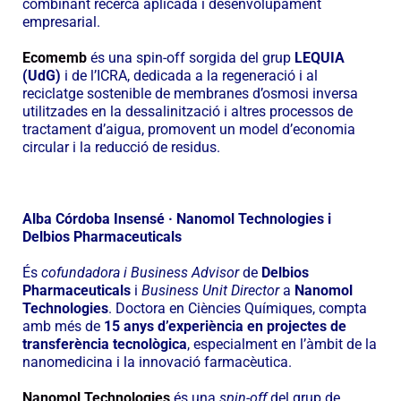
combinant recerca aplicada i desenvolupament
empresarial.
Ecomemb
és una spin-off sorgida del grup
LEQUIA
(UdG)
i de l’ICRA, dedicada a la regeneració i al
reciclatge sostenible de membranes d’osmosi inversa
utilitzades en la dessalinització i altres processos de
tractament d’aigua, promovent un model d’economia
circular i la reducció de residus.
Alba Córdoba Insensé · Nanomol Technologies i
Delbios Pharmaceuticals
És
cofundadora i Business Advisor
de
Delbios
Pharmaceuticals
i
Business Unit Director
a
Nanomol
Technologies
. Doctora en Ciències Químiques, compta
amb més de
15 anys d’experiència en projectes de
transferència tecnològica
, especialment en l’àmbit de la
nanomedicina i la innovació farmacèutica.
Nanomol Technologies
és una
spin-off
del grup de