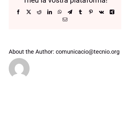
Trieu la vostra plataforma!
Manifest
Facebook
X
Reddit
LinkedIn
WhatsApp
Telegram
Tumblr
Pinterest
Vk
Xing
Email:
About the Author:
comunicacio@tecnio.org