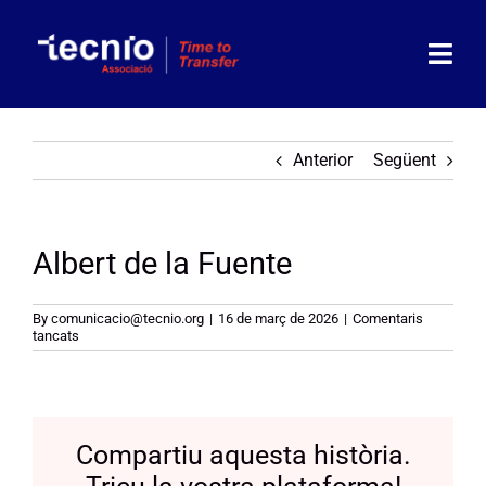
Skip
to
content
Togg
Navi
Associació
Anterior
Següent
Socis
Albert de la Fuente
Partners
Actualitat
By
comunicacio@tecnio.org
|
16 de març de 2026
|
Comentaris
a
tancats
Albert
de
Agenda
la
Fuente
Contacte
Compartiu aquesta història.