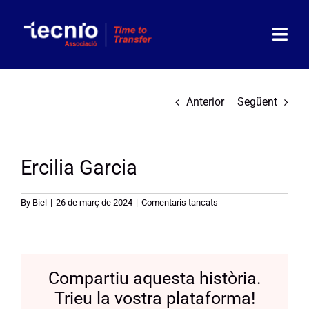
Skip
to
content
Togg
Navi
Associació
Anterior
Següent
Socis
Ercilia Garcia
Partners
Actualitat
a
By
Biel
|
26 de març de 2024
|
Comentaris tancats
Ercilia
Garcia
Agenda
Compartiu aquesta història.
Contacte
Trieu la vostra plataforma!