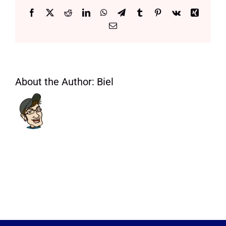
Manifest
Facebook
X
Reddit
LinkedIn
WhatsApp
Telegram
Tumblr
Pinterest
Vk
Xing
Email:
About the Author:
Biel