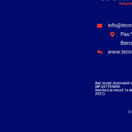
info@tecn
Pau V
Barc
www.tecni
Raó social: Associació
NIF:G67705806.
Inscrita a la secció 1a 
2021).