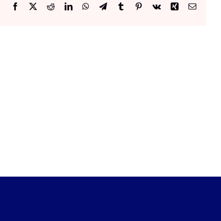
Facebook
X
Reddit
LinkedIn
WhatsApp
Telegram
Tumblr
Pinterest
Vk
Xing
Email: