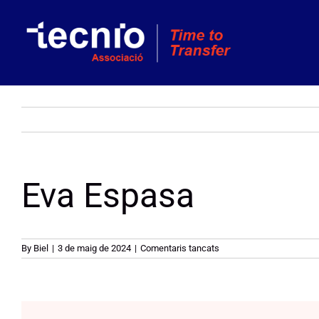
Skip
to
content
Eva Espasa
a
By
Biel
|
3 de maig de 2024
|
Comentaris tancats
Eva
Espasa