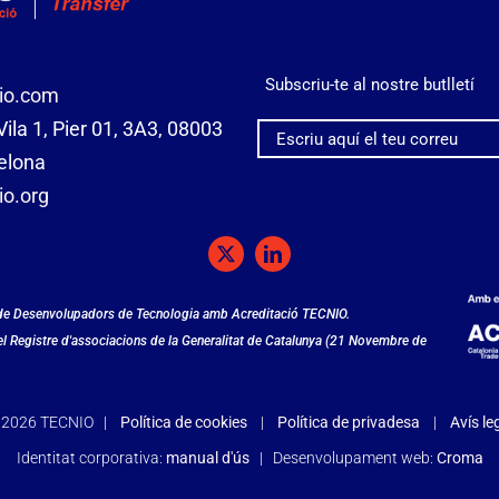
Subscriu-te al nostre butlletí
io.com
ila 1, Pier 01, 3A3, 08003
elona
o.org
 de Desenvolupadors de Tecnologia amb Acreditació TECNIO.
del Registre d'associacions de la Generalitat de Catalunya (21 Novembre de
©
2026 TECNIO |
Política de cookies
|
Política de privadesa
|
Avís le
Identitat corporativa:
manual d'ús
| Desenvolupament web:
Croma