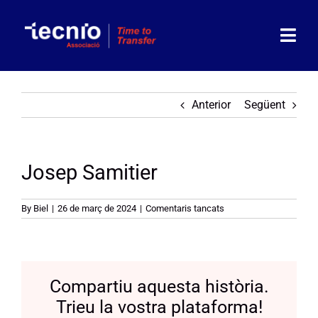
Skip
to
content
Togg
Navi
Associació
Anterior
Següent
Socis
Josep Samitier
Partners
Actualitat
a
By
Biel
|
26 de març de 2024
|
Comentaris tancats
Josep
Samitier
Agenda
Compartiu aquesta història.
Contacte
Trieu la vostra plataforma!