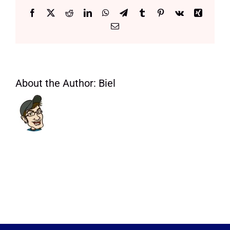
Manifest
Facebook
X
Reddit
LinkedIn
WhatsApp
Telegram
Tumblr
Pinterest
Vk
Xing
Email:
About the Author:
Biel