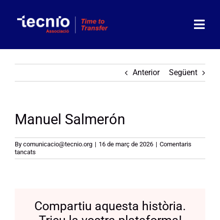
Skip
to
content
Togg
Navi
Associació
Anterior
Següent
Socis
Manuel Salmerón
Partners
Actualitat
By
comunicacio@tecnio.org
|
16 de març de 2026
|
Comentaris
a
tancats
Manuel
Salmerón
Agenda
Contacte
Compartiu aquesta història.