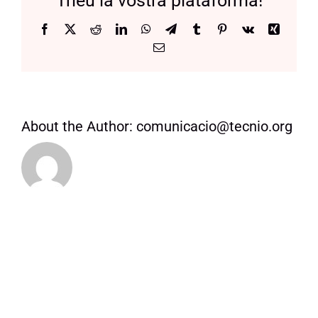
Trieu la vostra plataforma!
Manifest
Facebook
X
Reddit
LinkedIn
WhatsApp
Telegram
Tumblr
Pinterest
Vk
Xing
Email:
About the Author:
comunicacio@tecnio.org