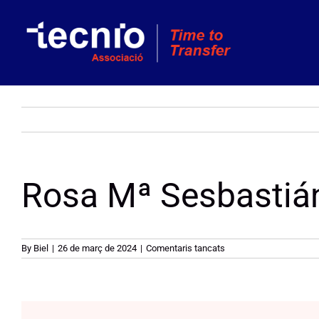
Skip
to
content
Rosa Mª Sesbastiá
a
By
Biel
|
26 de març de 2024
|
Comentaris tancats
Rosa
Mª
Sesbastián