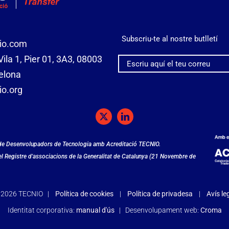
Subscriu-te al nostre butlletí
io.com
ila 1, Pier 01, 3A3, 08003
elona
o.org
 de Desenvolupadors de Tecnologia amb Acreditació TECNIO.
del Registre d'associacions de la Generalitat de Catalunya (21 Novembre de
©
2026 TECNIO |
Política de cookies
|
Política de privadesa
|
Avís le
Identitat corporativa:
manual d'ús
| Desenvolupament web:
Croma