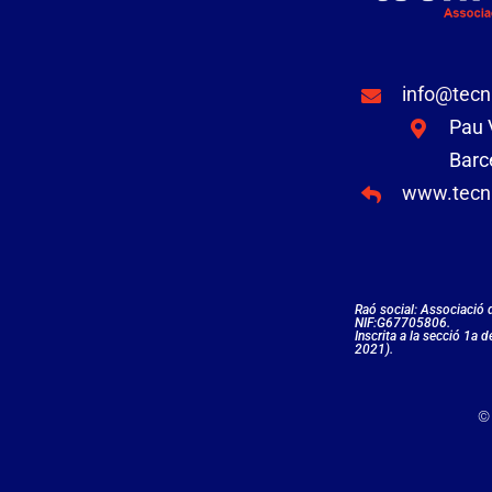
info@tecn
Pau V
Barc
www.tecni
Raó social: Associació
NIF:G67705806.
Inscrita a la secció 1a 
2021).