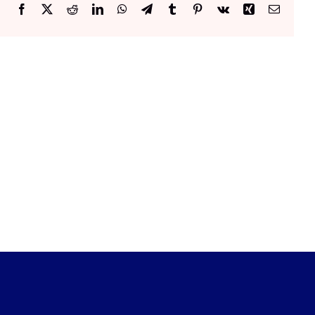
Facebook
X
Reddit
LinkedIn
WhatsApp
Telegram
Tumblr
Pinterest
Vk
Xing
Email: