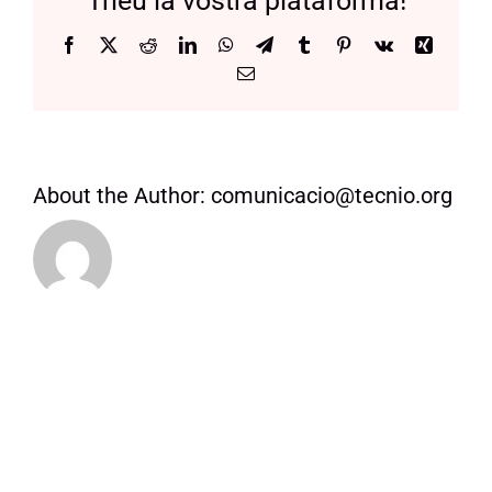
Trieu la vostra plataforma!
Manifest
Facebook
X
Reddit
LinkedIn
WhatsApp
Telegram
Tumblr
Pinterest
Vk
Xing
Email:
About the Author:
comunicacio@tecnio.org