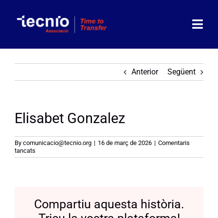
Skip
to
content
Togg
Navi
Associació
Anterior
Següent
Socis
Elisabet Gonzalez
Partners
Actualitat
By
comunicacio@tecnio.org
|
16 de març de 2026
|
Comentaris
a
tancats
Elisabet
Gonzalez
Agenda
Contacte
Compartiu aquesta història.