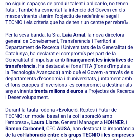
no siguin capaços de produir talent i aplicar-lo, no tenen
futur. També ha esmentat la intenció del Govern en els
mesos vinents «tenim l’objectiu de redefinir el segell
TECNIO i els criteris que ha de tenir un centre per rebre’l».
Per la seva banda, la Sra.
Laia Arnal
, la nova directora
general de Coneixement, Transferència i Territori al
Departament de Recerca i Universitats de la Generalitat de
Catalunya, ha declarat el compromís per part de la
Generalitat d’impulsar amb
finançament les iniciatives de
transferència
. Ha destacat el fons FITA (Fons d’Impuls a
la Tecnologia Avançada) amb què el Govern -a través dels
departaments d’economia i d’universitats, juntament amb
el fons europeu d’inversions- es compromet a destinar als
anys vinents
trenta milions d’euros
a Projectes de Recerca
i Desenvolupament.
Durant la taula rodona «Evolució, Reptes i Futur de
TECNIO: un model basat en la col·laboració amb
l’empresa»,
Laura Liarte
, General Manager a
HOHNER
, i
Ramon Carbonell
, CEO
AUSA
, han destacat la importància
de la
col·laboració entre els grups TECNIO i les empreses