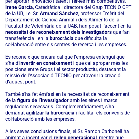
per aportar innovació i talent i fer-les més competitives.
Irene García
, Catedràtica i directora del Grup TECNIO CPT
de la UB, i el Sr.
Armand Sánchez
, professor Emèrit del
Departament de Ciència Animal i dels Aliments de la
Facultat de Veterinària de la UAB, han posat l’accent en la
necessitat de reconeixement dels investigadors
que fan
transferència i en la
burocràcia
que dificulta la
col·laboració entre els centres de recerca i les empreses.
Es reconeix que encara cal que l’empresa entengui que
s’ha d’
invertir en coneixement
i que cal apropar més les
posicions entre Grups i el sector productiu, destacant la
missió de l’Associació TECNIO per afavorir la creació
d’aquest pont.
També s’ha fet èmfasi en la necessitat de reconeixement
de la
figura de l’investigador
amb les eines i marcs
reguladors necessaris. Complementàriament, s’ha
demanat
agilitzar la burocràcia
i facilitar els convenis de
col·laboració amb les empreses.
A les seves conclusions finals, el Sr. Ramon Carbonell ha
animat a incentivar el
relleu generacional
, mentre que