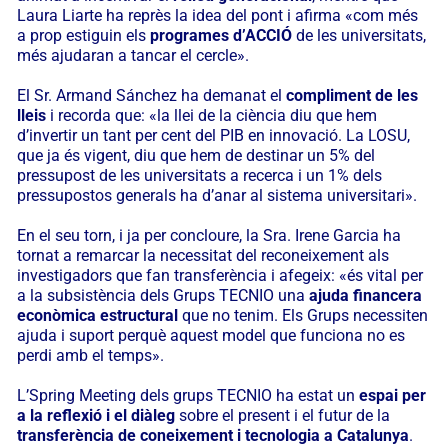
Laura Liarte ha reprès la idea del pont i afirma «com més
a prop estiguin els
programes d’ACCIÓ
de les universitats,
més ajudaran a tancar el cercle».
El Sr. Armand Sánchez ha demanat el
compliment de les
lleis
i recorda que: «la llei de la ciència diu que hem
d’invertir un tant per cent del PIB en innovació. La LOSU,
que ja és vigent, diu que hem de destinar un 5% del
pressupost de les universitats a recerca i un 1% dels
pressupostos generals ha d’anar al sistema universitari».
En el seu torn, i ja per concloure, la Sra. Irene Garcia ha
tornat a remarcar la necessitat del reconeixement als
investigadors que fan transferència i afegeix: «és vital per
a la subsistència dels Grups TECNIO una
ajuda financera
econòmica estructural
que no tenim. Els Grups necessiten
ajuda i suport perquè aquest model que funciona no es
perdi amb el temps».
L’Spring Meeting dels grups TECNIO ha estat un
espai per
a la reflexió i el diàleg
sobre el present i el futur de la
transferència de coneixement i tecnologia a Catalunya
.