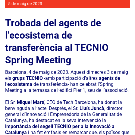
Manifest
5 de maig de 2023
Trobada del agents de
l’ecosistema de
transferència al TECNIO
Spring Meeting
Barcelona, 4 de maig de 2023. Aquest dimecres 3 de maig
els
grups
TECNIO
-amb participació d’altres
agents de
l’ecosistema
de transferència- han celebrat l’
Spring
Meeting
a la terrassa de l’edifici Pier 1, seu de l’associació.
El Sr.
Miquel Martí
, CEO de Tech Barcelona, ha donat la
benvinguda a l’acte. Després, el Sr.
Lluís Juncà
, director
general d’Innovació i Emprenedoria de la Generalitat de
Catalunya, ha destacat en la seva intervenció la
importància del segell TECNIO per a la innovació a
Catalunya
i ha fet èmfasis en remarcar que, els països que