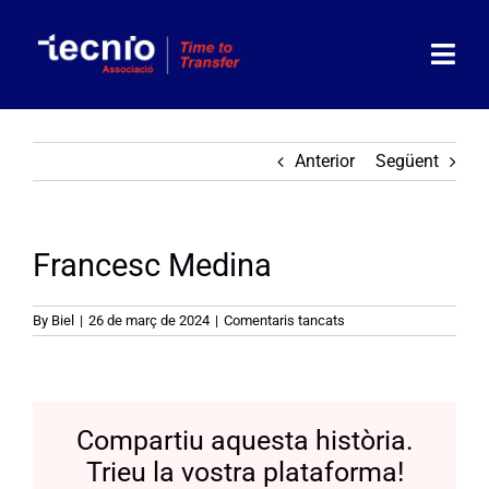
Skip
to
content
Togg
Navi
Associació
Anterior
Següent
Socis
Francesc Medina
Partners
Actualitat
a
By
Biel
|
26 de març de 2024
|
Comentaris tancats
Francesc
Medina
Agenda
Compartiu aquesta història.
Contacte
Trieu la vostra plataforma!