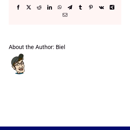
Manifest
Facebook
X
Reddit
LinkedIn
WhatsApp
Telegram
Tumblr
Pinterest
Vk
Xing
Email:
About the Author:
Biel