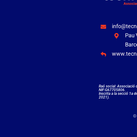
info@tecn
Pau V
Barc
www.tecni
Raó social: Associació
NIF:G67705806.
Inscrita a la secció 1a 
2021).