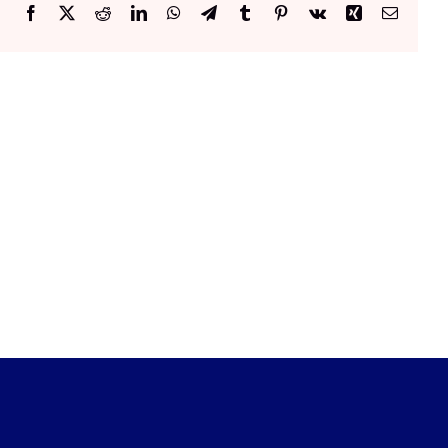
Facebook
X
Reddit
LinkedIn
WhatsApp
Telegram
Tumblr
Pinterest
Vk
Xing
Email: