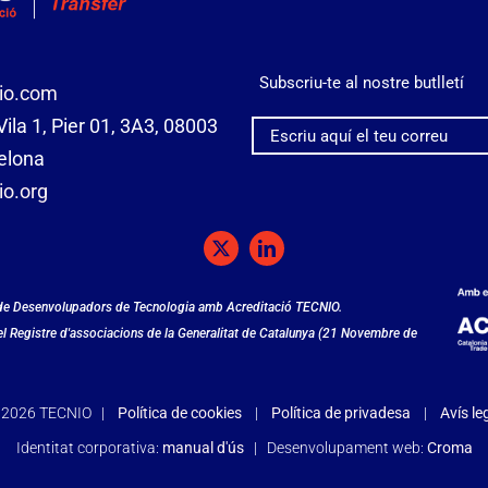
Subscriu-te al nostre butlletí
io.com
ila 1, Pier 01, 3A3, 08003
elona
o.org
 de Desenvolupadors de Tecnologia amb Acreditació TECNIO.
del Registre d'associacions de la Generalitat de Catalunya (21 Novembre de
©
2026 TECNIO |
Política de cookies
|
Política de privadesa
|
Avís le
Identitat corporativa:
manual d'ús
| Desenvolupament web:
Croma