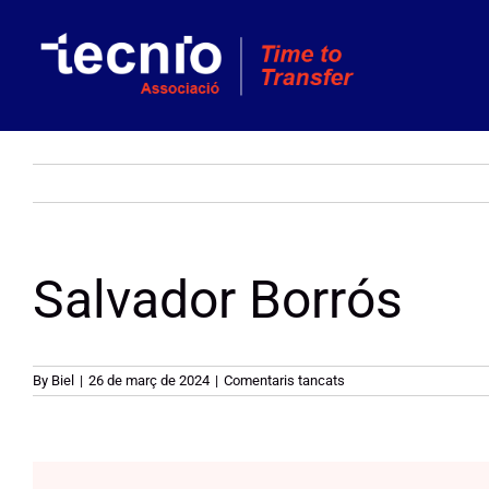
Skip
to
content
Salvador Borrós
a
By
Biel
|
26 de març de 2024
|
Comentaris tancats
Salvador
Borrós