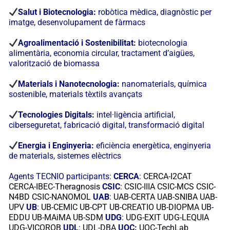
Salut i Biotecnologia:
robòtica mèdica, diagnòstic per
imatge, desenvolupament de fàrmacs
Agroalimentació i Sostenibilitat:
biotecnologia
alimentària, economia circular, tractament d’aigües,
valorització de biomassa
Materials i Nanotecnologia:
nanomaterials, química
sostenible, materials tèxtils avançats
Tecnologies Digitals:
intel·ligència artificial,
ciberseguretat, fabricació digital, transformació digital
Energia i Enginyeria:
eficiència energètica, enginyeria
de materials, sistemes elèctrics
Agents TECNIO participants:
CERCA
:
CERCA-I2CAT
CERCA-IBEC-Theragnosis
CSIC
:
CSIC-IIIA
CSIC-MCS
CSIC-
N4BD
CSIC-NANOMOL
UAB
:
UAB-CERTA
UAB-SNIBA
UAB-
UPV
UB
:
UB-CEMIC
UB-CPT
UB-CREATIO
UB-DIOPMA
UB-
EDDU
UB-MAiMA
UB-SDM
UDG
:
UDG-EXIT
UDG-LEQUIA
UDG-VICOROB
UDL
:
UDL-DBA
UOC:
UOC-TechLab