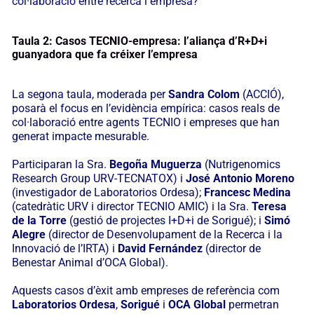
col·laboració entre recerca i empresa?
Taula 2: Casos TECNIO-empresa: l’aliança d’R+D+i
guanyadora que fa créixer l’empresa
La segona taula, moderada per
Sandra Colom
(ACCIÓ),
posarà el focus en l’evidència empírica: casos reals de
col·laboració entre agents TECNIO i empreses que han
generat impacte mesurable.
Participaran la Sra.
Begoña Muguerza
(Nutrigenomics
Research Group URV-TECNATOX) i
José Antonio Moreno
(investigador de Laboratorios Ordesa);
Francesc Medina
(catedràtic URV i director TECNIO AMIC) i la Sra.
Teresa
de la Torre
(gestió de projectes I+D+i de Sorigué); i
Simó
Alegre
(director de Desenvolupament de la Recerca i la
Innovació de l’IRTA) i
David Fernández
(director de
Benestar Animal d’OCA Global).
Aquests casos d’èxit amb empreses de referència com
Laboratorios Ordesa
,
Sorigué
i
OCA Global
permetran