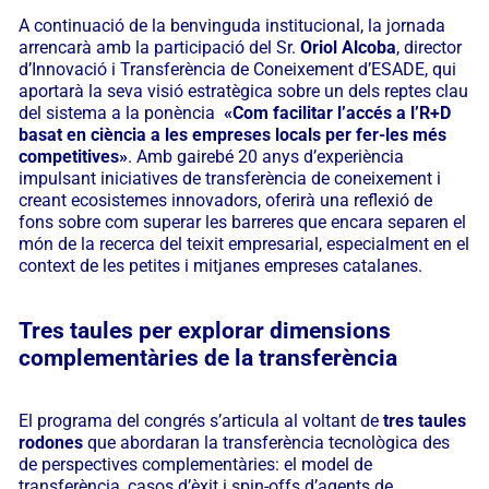
A continuació de la benvinguda institucional, la jornada
arrencarà amb la participació del Sr.
Oriol Alcoba
, director
d’Innovació i Transferència de Coneixement d’ESADE, qui
aportarà la seva visió estratègica sobre un dels reptes clau
del sistema a la ponència
«Com facilitar l’accés a l’R+D
basat en ciència a les empreses locals per fer-les més
competitives»
. Amb gairebé 20 anys d’experiència
impulsant iniciatives de transferència de coneixement i
creant ecosistemes innovadors, oferirà una reflexió de
fons sobre com superar les barreres que encara separen el
món de la recerca del teixit empresarial, especialment en el
context de les petites i mitjanes empreses catalanes.
Tres taules per explorar dimensions
complementàries de la transferència
El programa del congrés s’articula al voltant de
tres taules
rodones
que abordaran la transferència tecnològica des
de perspectives complementàries: el model de
transferència, casos d’èxit i spin-offs d’agents de