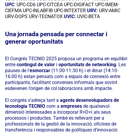
UPC
:
UPC-CD6
UPC-CITCEA
UPC-DIGIFACT
UPC-IMEM-
CIEFMA
UPC-INLABFIB
UPC-INTEXTER
URV:
URV-AMIC
URV-DOPS
URV-TECNATOX
UVIC:
UVIC-BETA
Una jornada pensada per connectar i
generar oportunitats
El Congrés TECNIO 2025 proposa un programa en equilibri
entre
contingut de valor
i
oportunitats de networking
. Les
pauses de l’
esmorzar
(11:00-11:30 h) i el dinar (14:10-
16:00 h) estan pensats com a espais de connexió entre
participants, facilitant converses informals que sovint
esdevenen l’origen de col·laboracions amb impacte.
El congrés s’adreça tant a
agents desenvolupadors de
tecnologia TECNIO
com a
empreses
de qualsevol
dimensió interessades a incorporar R+D+i als seus
processos i productes. També és rellevant per a
professionals de la gestió de la innovació, oficines de
transferència i responsables de polítiques d’innovació.