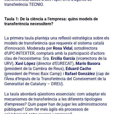
transferència TECNIO.
Taula 1: De la ciència a l’empresa: quins models de
transferència necessitem?
La primera taula planteja una reflexió estratègica sobre els
models de transferència que requereix el sistema català
d’innovació. Moderada per
Rosa Vidal
, sotsdirectora
d’UPC-INTEXTER, comptarà amb la participació d’actors
clau de l’ecosistema: Sra.
Ercilia García
(vicerectora de la
URV),
Xavi López
(director d’EURECAT),
Mario Basora
(president de la Cambra de Reus),
Eduard Cacho
(president de Pimec Baix Camp) i
Rafael González
(cap de
l’Àrea d’Impuls de la Transferència del Coneixement de la
Generalitat de Cataluny – DREU).
La taula abordarà qüestions essencials: com adaptar els
mecanismes de transferència a les diferents tipologies
d’empreses? Quin paper han de jugar les administracions
públiques? Com fer més àgils els processos de